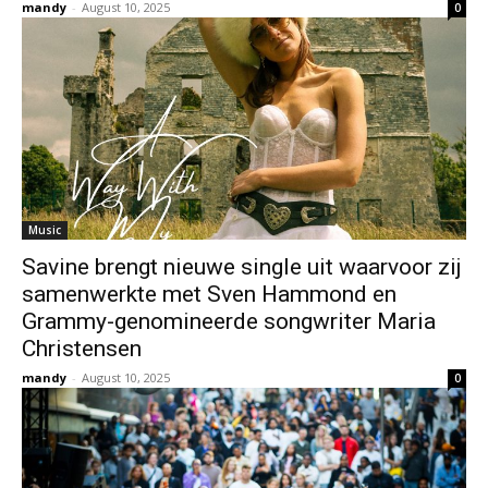
mandy
-
August 10, 2025
0
Music
Savine brengt nieuwe single uit waarvoor zij
samenwerkte met Sven Hammond en
Grammy-genomineerde songwriter Maria
Christensen
mandy
-
August 10, 2025
0