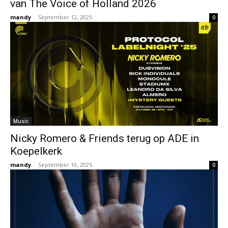
van The Voice of Holland 2026
mandy
-
September 12, 2025
0
Music
Nicky Romero & Friends terug op ADE in
Koepelkerk
mandy
-
September 10, 2025
0