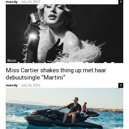
mandy
-
July 26, 2025
0
Music
Miss Cartier shakes thing up met haar
debuutsingle “Martini”
mandy
-
July 26, 2025
0