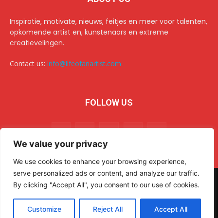
Inspiratie, motivate, nieuws, feitjes en meer voor talenten,
opkomende artist en, kunstenaars en extreme
creatievelingen.
Contact us:
info@lifeofanartist.com
FOLLOW US
We value your privacy
We use cookies to enhance your browsing experience,
serve personalized ads or content, and analyze our traffic.
© 2024 Life of an Artist. All rights reserved.
AR Sulehri
By clicking "Accept All", you consent to our use of cookies.
Home
Over/about us
Collab & advertising op het creatiefste platform van het web.
Customize
Reject All
Accept All