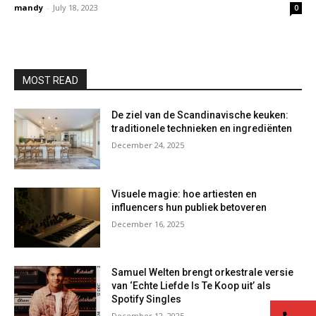
mandy
-
July 18, 2023
0
MOST READ
De ziel van de Scandinavische keuken:
traditionele technieken en ingrediënten
December 24, 2025
Visuele magie: hoe artiesten en
influencers hun publiek betoveren
December 16, 2025
Samuel Welten brengt orkestrale versie
van ‘Echte Liefde Is Te Koop uit’ als
Spotify Singles
co
December 12, 2025