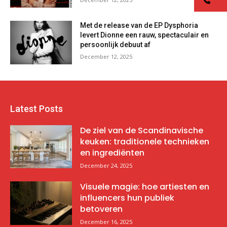
Met de release van de EP Dysphoria
levert Dionne een rauw, spectaculair en
persoonlijk debuut af
December 12, 2025
Latest Posts
De ziel van de Scandinavische
keuken: traditionele technieken
en ingrediënten
December 24, 2025
Visuele magie: hoe artiesten en
influencers hun publiek
betoveren
December 16, 2025