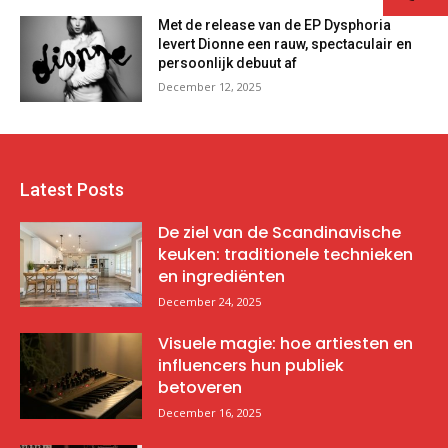
Met de release van de EP Dysphoria
levert Dionne een rauw, spectaculair en
persoonlijk debuut af
December 12, 2025
Latest Posts
De ziel van de Scandinavische
keuken: traditionele technieken
en ingrediënten
December 24, 2025
Visuele magie: hoe artiesten en
influencers hun publiek
betoveren
December 16, 2025