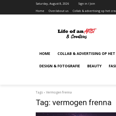
Saturday, August 8, 2026
Sign in / Join
Home
Over/about us
Collab & advertising op het cre
HOME
COLLAB & ADVERTISING OP HET
DESIGN & FOTOGRAFIE
BEAUTY
FAS
Tags
Vermogen frenna
Tag:
vermogen frenna