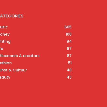
ATEGORIES
usic
605
oney
100
riting
94
fe
87
nfluencers & creators
87
ashion
51
unst & Cultuur
48
eauty
43