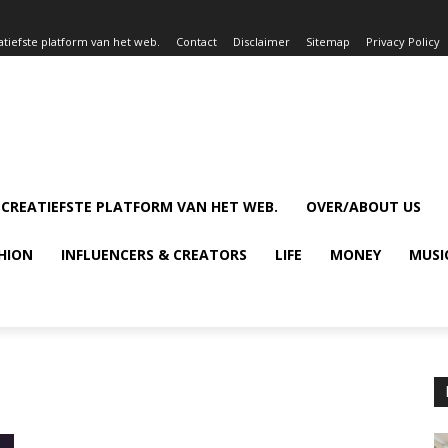
atiefste platform van het web.
Contact
Disclaimer
Sitemap
Privacy Policy
 CREATIEFSTE PLATFORM VAN HET WEB.
OVER/ABOUT US
HION
INFLUENCERS & CREATORS
LIFE
MONEY
MUSI