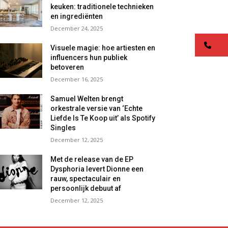
keuken: traditionele technieken
en ingrediënten
December 24, 2025
co
Visuele magie: hoe artiesten en
influencers hun publiek
betoveren
December 16, 2025
Samuel Welten brengt
orkestrale versie van ‘Echte
Liefde Is Te Koop uit’ als Spotify
Singles
December 12, 2025
Met de release van de EP
Dysphoria levert Dionne een
rauw, spectaculair en
persoonlijk debuut af
December 12, 2025