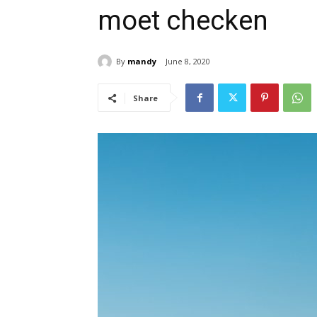
moet checken
By
mandy
June 8, 2020
Share