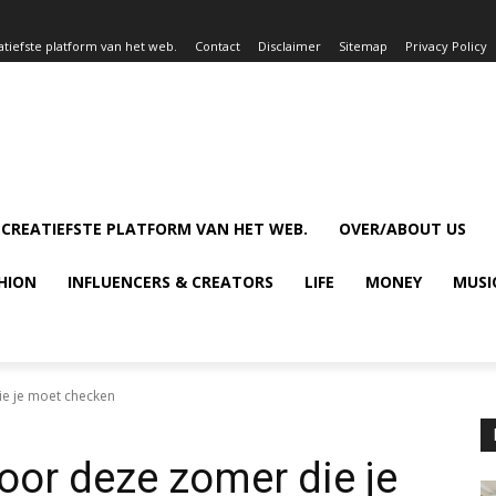
atiefste platform van het web.
Contact
Disclaimer
Sitemap
Privacy Policy
 CREATIEFSTE PLATFORM VAN HET WEB.
OVER/ABOUT US
HION
INFLUENCERS & CREATORS
LIFE
MONEY
MUSI
ie je moet checken
oor deze zomer die je