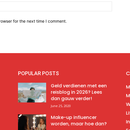
Website:
rowser for the next time I comment.
C
POPULAR POSTS
Geld verdienen met een
M
reisblog in 2026? Lees
M
dan gauw verder!
W
June 25, 2020
Li
Make-up influencer
I
worden, maar hoe dan?