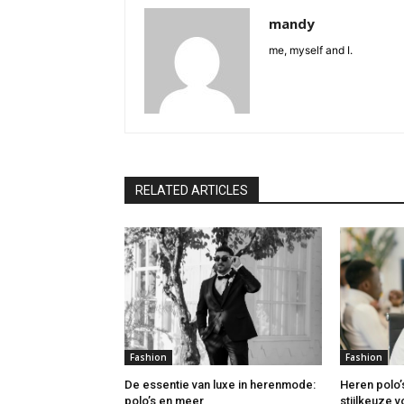
mandy
me, myself and I.
RELATED ARTICLES
Fashion
Fashion
De essentie van luxe in herenmode:
Heren polo’
polo’s en meer
stijlkeuze 