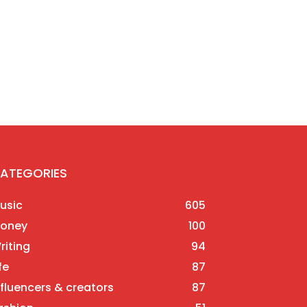
ATEGORIES
usic
605
oney
100
riting
94
fe
87
nfluencers & creators
87