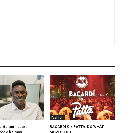
Fashion
s: de onmisbare
BACARDÍ® x PATTA: DO WHAT
voor elke man
MOVES YOU