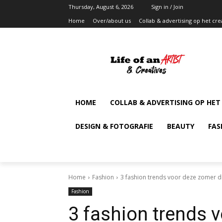
Thursday, August 6, 2026
Sign in / Join
Home
Over/about us
Collab & advertising op het cre
HOME
COLLAB & ADVERTISING OP HET
DESIGN & FOTOGRAFIE
BEAUTY
FAS
Home
Fashion
3 fashion trends voor deze zomer d
Fashion
3 fashion trends v