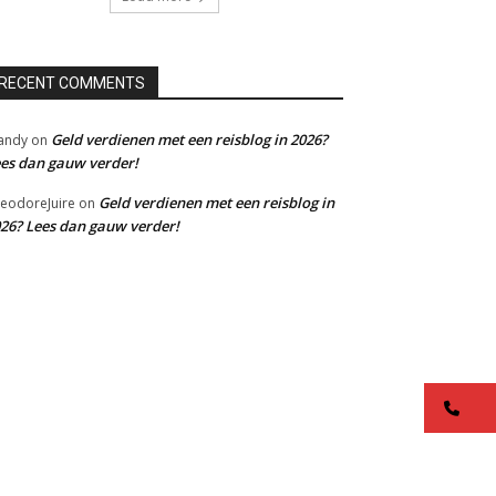
RECENT COMMENTS
Geld verdienen met een reisblog in 2026?
andy
on
es dan gauw verder!
Geld verdienen met een reisblog in
eodoreJuire
on
26? Lees dan gauw verder!
co