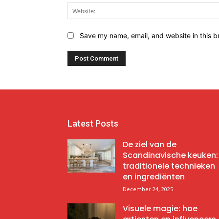
Save my name, email, and website in this b
Latest Posts
De ziel van de
Scandinavische keuken:
traditionele technieken
en ingrediënten
December 24, 2025
Visuele magie: hoe