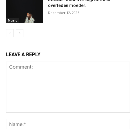
overleden moeder.
December 12, 2025
Music
LEAVE A REPLY
Comment:
Na