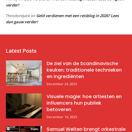
verder!
Geld verdienen met een reisblog in 2026? Lees
TheodoreJuire
on
dan gauw verder!
Latest Posts
De ziel van de Scandinavische
keuken: traditionele technieken
en ingrediënten
December 24, 2025
Visuele magie: hoe artiesten en
influencers hun publiek
betoveren
December 16, 2025
Samuel Welten brengt orkestrale