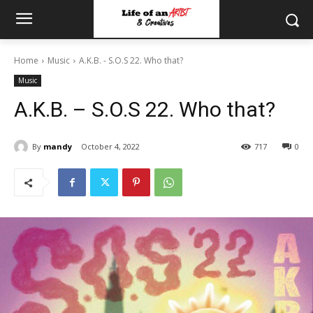
Home
Music
A.K.B. - S.O.S 22. Who that?
Music
A.K.B. – S.O.S 22. Who that?
By
mandy
October 4, 2022
717
0