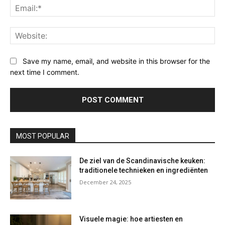
Ema
Web
Save my name, email, and website in this browser for the
next time I comment.
MOST POPULAR
De ziel van de Scandinavische keuken:
traditionele technieken en ingrediënten
December 24, 2025
Visuele magie: hoe artiesten en