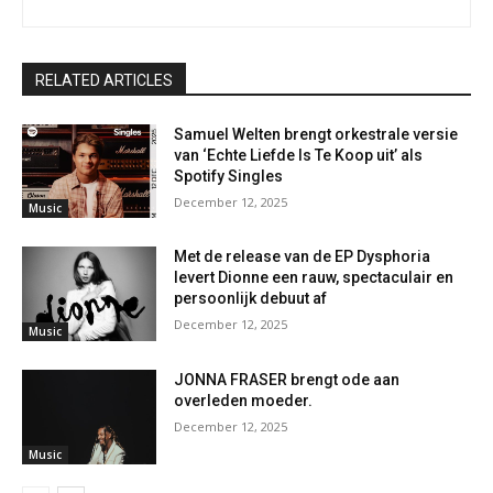
RELATED ARTICLES
Samuel Welten brengt orkestrale versie
van ‘Echte Liefde Is Te Koop uit’ als
Spotify Singles
December 12, 2025
Music
Met de release van de EP Dysphoria
levert Dionne een rauw, spectaculair en
persoonlijk debuut af
December 12, 2025
Music
JONNA FRASER brengt ode aan
overleden moeder.
December 12, 2025
Music