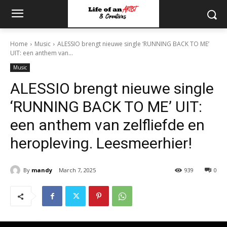
Home
Music
ALESSIO brengt nieuwe single ‘RUNNING BACK TO ME’
UIT: een anthem van...
Music
ALESSIO brengt nieuwe single
‘RUNNING BACK TO ME’ UIT:
een anthem van zelfliefde en
heropleving. Leesmeerhier!
By
mandy
March 7, 2025
939
0