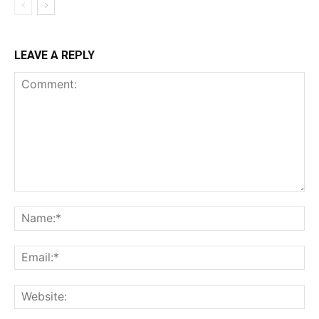
LEAVE A REPLY
Comment:
Na
Ema
Web