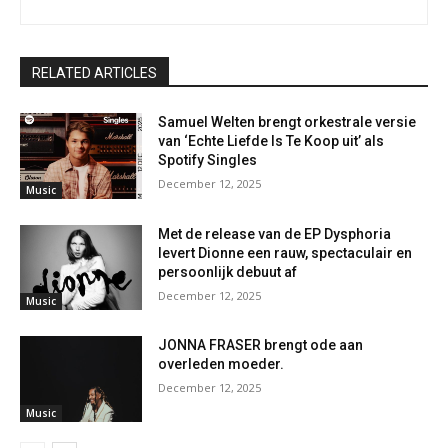
RELATED ARTICLES
Samuel Welten brengt orkestrale versie
van ‘Echte Liefde Is Te Koop uit’ als
Spotify Singles
December 12, 2025
Music
Met de release van de EP Dysphoria
levert Dionne een rauw, spectaculair en
persoonlijk debuut af
December 12, 2025
Music
JONNA FRASER brengt ode aan
overleden moeder.
December 12, 2025
Music