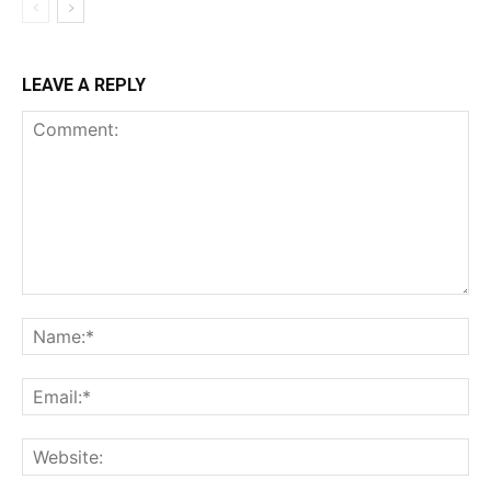
LEAVE A REPLY
Comment:
Na
Ema
Web