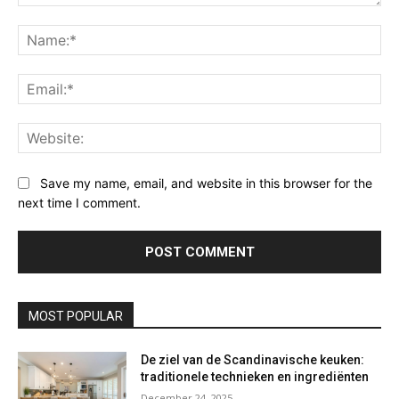
Comment:
Na
Ema
Web
Save my name, email, and website in this browser for the
next time I comment.
MOST POPULAR
De ziel van de Scandinavische keuken:
traditionele technieken en ingrediënten
December 24, 2025