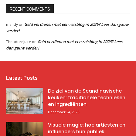
RECENT COMMENTS
Geld verdienen met een reisblog in 2026? Lees dan gauw
mandy
on
verder!
Geld verdienen met een reisblog in 2026? Lees
TheodoreJuire
on
dan gauw verder!
Latest Posts
De ziel van de Scandinavische
keuken: traditionele technieken
en ingrediënten
December 24, 2025
Visuele magie: hoe artiesten en
influencers hun publiek