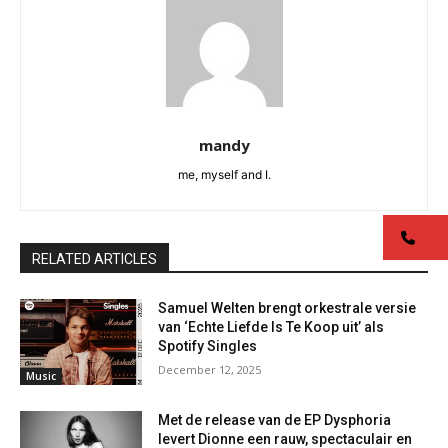
mandy
me, myself and I.
co
RELATED ARTICLES
Samuel Welten brengt orkestrale versie
van ‘Echte Liefde Is Te Koop uit’ als
Spotify Singles
December 12, 2025
Music
Met de release van de EP Dysphoria
levert Dionne een rauw, spectaculair en