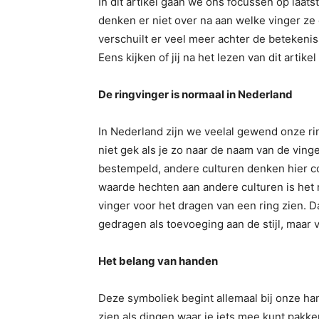
In dit artikel gaan we ons focussen op la
denken er niet over na aan welke vinger ze
verschuilt er veel meer achter de betekeni
Eens kijken of jij na het lezen van dit artik
De ringvinger is normaal in Nederland
In Nederland zijn we veelal gewend onze r
niet gek als je zo naar de naam van de ving
bestempeld, andere culturen denken hier c
waarde hechten aan andere culturen is het m
vinger voor het dragen van een ring zien. D
gedragen als toevoeging aan de stijl, maar
Het belang van handen
Deze symboliek begint allemaal bij onze h
zien als dingen waar je iets mee kunt pakke