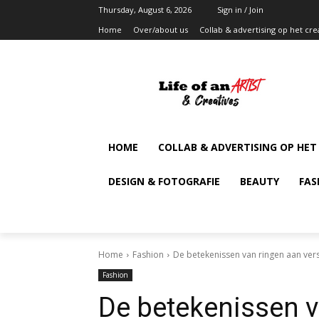
Thursday, August 6, 2026
Sign in / Join
Home
Over/about us
Collab & advertising op het cre
HOME
COLLAB & ADVERTISING OP HET
DESIGN & FOTOGRAFIE
BEAUTY
FAS
Home
Fashion
De betekenissen van ringen aan vers
Fashion
De betekenissen v