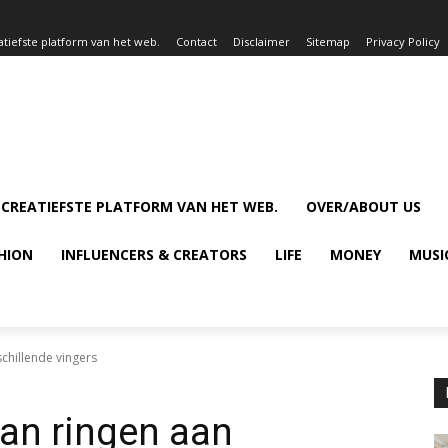
atiefste platform van het web.
Contact
Disclaimer
Sitemap
Privacy Policy
 CREATIEFSTE PLATFORM VAN HET WEB.
OVER/ABOUT US
HION
INFLUENCERS & CREATORS
LIFE
MONEY
MUSI
chillende vingers
an ringen aan