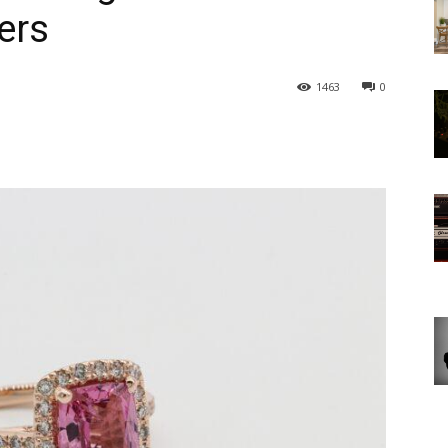
ers
1463
0