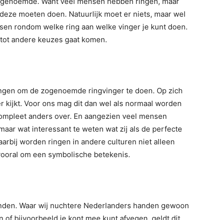
atstgenoemde. Want veel mensen hebben ringen, maar
 deze moeten doen. Natuurlijk moet er niets, maar wel
ssen rondom welke ring aan welke vinger je kunt doen.
el tot andere keuzes gaat komen.
ingen om de zogenoemde ringvinger te doen. Op zich
er kijkt. Voor ons mag dit dan wel als normaal worden
ompleet anders over. En aangezien veel mensen
aar wat interessant te weten wat zij als de perfecte
aarbij worden ringen in andere culturen niet alleen
 vooral om een symbolische betekenis.
anden. Waar wij nuchtere Nederlanders handen gewoon
n of bijvoorbeeld je kont mee kunt afvegen, geldt dit