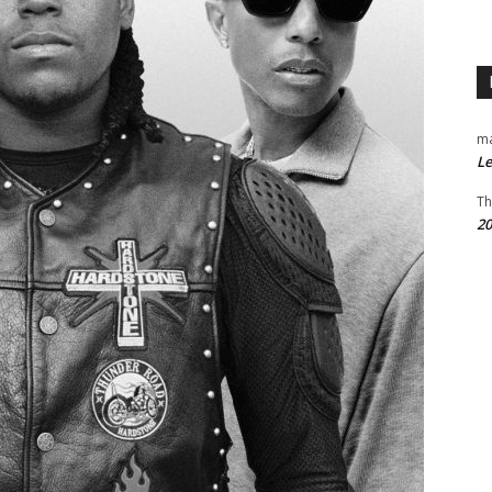
m
Le
Th
20