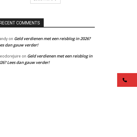
RECENT COMMENTS
Geld verdienen met een reisblog in 2026?
andy
on
es dan gauw verder!
Geld verdienen met een reisblog in
eodoreJuire
on
26? Lees dan gauw verder!
co