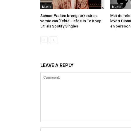
Music
Music
Samuel Welten brengt orkestrale
Met de rele
versie van ‘Echte Liefde Is Te Koop
levert Dion
uit’ als Spotify Singles
en persoonl
LEAVE A REPLY
Comment: