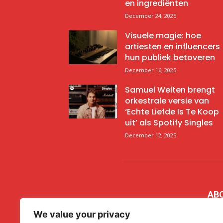
en ingrediënten
December 24, 2025
Visuele magie: hoe
artiesten en influencers
hun publiek betoveren
December 16, 2025
Samuel Welten brengt
orkestrale versie van
‘Echte Liefde Is Te Koop
uit’ als Spotify Singles
December 12, 2025
AB
We value your privacy
Insp