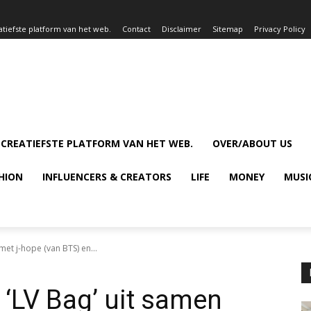
atiefste platform van het web.
Contact
Disclaimer
Sitemap
Privacy Policy
 CREATIEFSTE PLATFORM VAN HET WEB.
OVER/ABOUT US
HION
INFLUENCERS & CREATORS
LIFE
MONEY
MUSI
met j-hope (van BTS) en...
 ‘LV Bag’ uit samen