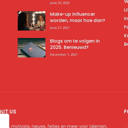
W
June 25, 2020
Li
Make-up influencer
I
worden, maar hoe dan?
F
June 27, 2021
K
Blogs om te volgen in
B
2025. Benieuwd?
December 1, 2021
OUT US
F
iratie, motivate, nieuws, feitjes en meer voor talenten,