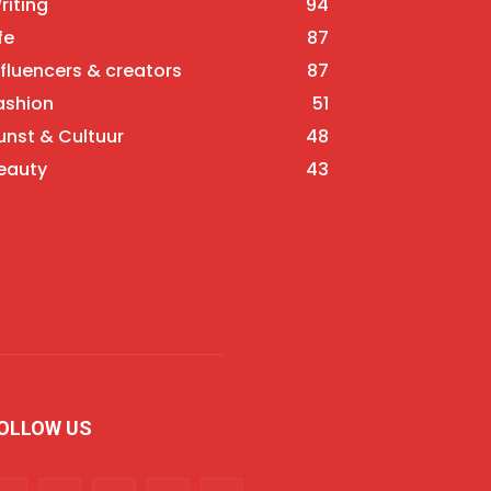
riting
94
fe
87
nfluencers & creators
87
ashion
51
unst & Cultuur
48
eauty
43
OLLOW US