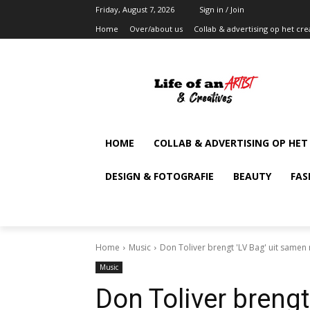
Friday, August 7, 2026
Sign in / Join
Home
Over/about us
Collab & advertising op het cre
HOME
COLLAB & ADVERTISING OP HET
DESIGN & FOTOGRAFIE
BEAUTY
FAS
Home
Music
Don Toliver brengt 'LV Bag' uit samen 
Music
Don Toliver brengt