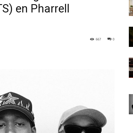
S) en Pharrell
667
0