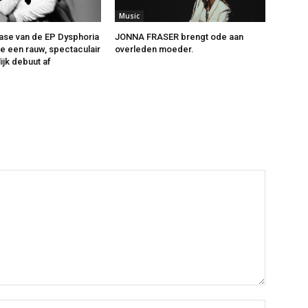
Music
ase van de EP Dysphoria
JONNA FRASER brengt ode aan
ne een rauw, spectaculair
overleden moeder.
ijk debuut af
Name:*