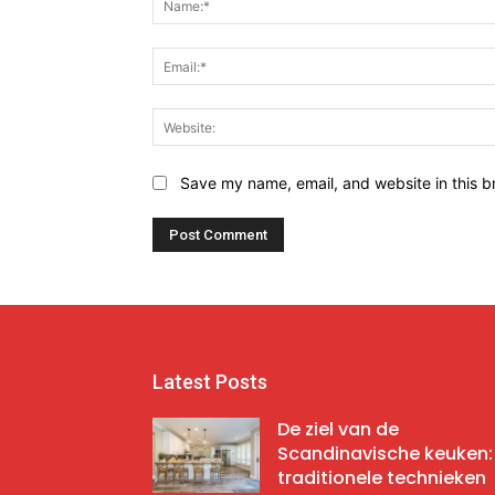
Save my name, email, and website in this b
Latest Posts
De ziel van de
Scandinavische keuken:
traditionele technieken