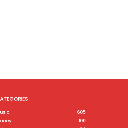
ATEGORIES
usic
605
oney
100