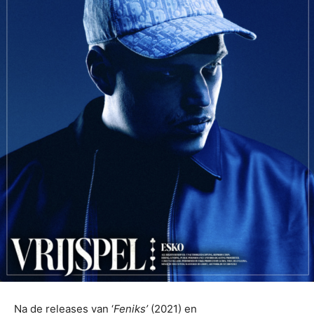
Na de releases van ‘
Feniks’
(2021) en