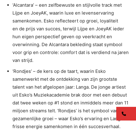
‘Alcantara’ – een zelfbewuste en stijlvolle track met
Lijpe en JoeyAK, waarin luxe en levenservaring
samenkomen. Esko reflecteert op groei, loyaliteit
en de prijs van succes, terwijl Lijpe en JoeyAK ieder
hun eigen perspectief geven op veerkracht en
overwinning. De Alcantara bekleding staat symbool
voor grip en controle: comfort dat is verdiend na jaren
van strijd.
‘Rondjes’ – de kers op de taart, waarin Esko
samenwerkt met de ontdekking van zijn grootste
talent van het afgelopen jaar: Langa. De jonge artiest
uit Esko’s Muziekacademie brak door met een debuut
dat twee weken op #1 stond en inmiddels meer dan 11
miljoen streams telt. ‘Rondjes’ is het symbool van die
co
gezamenlijke groei – waar Esko’s ervaring en Langa’s
frisse energie samenkomen in één succesverhaal.