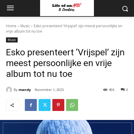
Home
Music
Esko presenteert ‘Vrijspel’ zijn meest persoonlijke en
vrije album tot nu toe
Music
Esko presenteert ‘Vrijspel’ zijn
meest persoonlijke en vrije
album tot nu toe
By
mandy
November 1, 2025
406
0