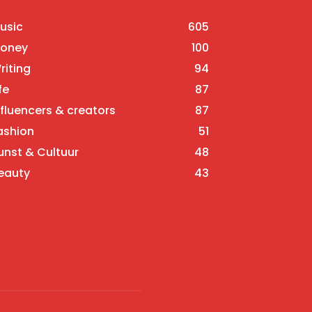
usic
605
oney
100
riting
94
fe
87
nfluencers & creators
87
ashion
51
unst & Cultuur
48
eauty
43