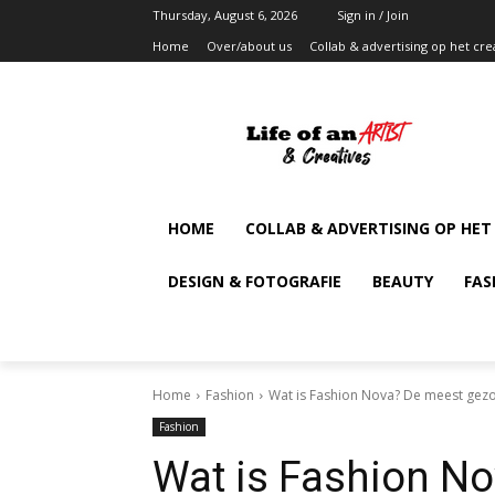
Thursday, August 6, 2026
Sign in / Join
Home
Over/about us
Collab & advertising op het cre
HOME
COLLAB & ADVERTISING OP HET
DESIGN & FOTOGRAFIE
BEAUTY
FAS
Home
Fashion
Wat is Fashion Nova? De meest gezo
Fashion
Wat is Fashion N