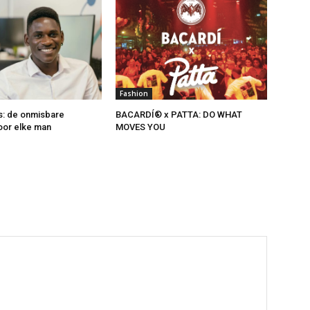
Fashion
s: de onmisbare
BACARDÍ® x PATTA: DO WHAT
voor elke man
MOVES YOU