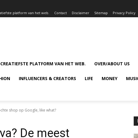
atiefste platform van het web.
Contact
Disclaimer
Sitemap
Privacy Policy
 CREATIEFSTE PLATFORM VAN HET WEB.
OVER/ABOUT US
HION
INFLUENCERS & CREATORS
LIFE
MONEY
MUSI
chte shop op Google, like what?
ova? De meest