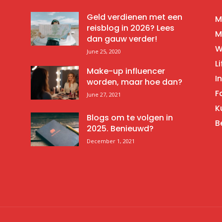
Geld verdienen met een
M
reisblog in 2026? Lees
M
dan gauw verder!
W
June 25, 2020
Li
Make-up influencer
I
worden, maar hoe dan?
F
June 27, 2021
K
Blogs om te volgen in
B
2025. Benieuwd?
December 1, 2021