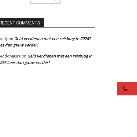
RECENT COMMENTS
Geld verdienen met een reisblog in 2026?
andy
on
es dan gauw verder!
Geld verdienen met een reisblog in
eodoreJuire
on
26? Lees dan gauw verder!
co