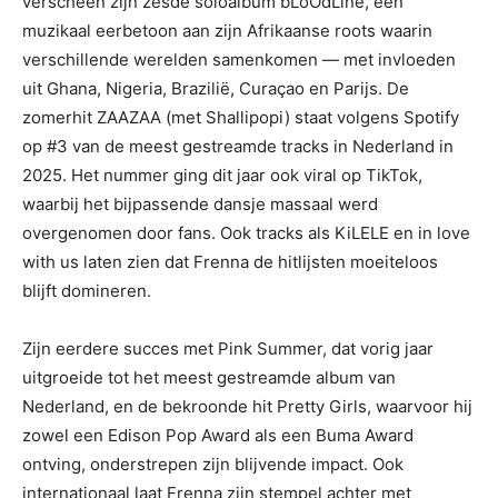
verscheen zijn zesde soloalbum bLoOdLine, een
muzikaal eerbetoon aan zijn Afrikaanse roots waarin
verschillende werelden samenkomen — met invloeden
uit Ghana, Nigeria, Brazilië, Curaçao en Parijs. De
zomerhit ZAAZAA (met Shallipopi) staat volgens Spotify
op #3 van de meest gestreamde tracks in Nederland in
2025. Het nummer ging dit jaar ook viral op TikTok,
waarbij het bijpassende dansje massaal werd
overgenomen door fans. Ook tracks als KiLELE en in love
with us laten zien dat Frenna de hitlijsten moeiteloos
blijft domineren.
Zijn eerdere succes met Pink Summer, dat vorig jaar
uitgroeide tot het meest gestreamde album van
Nederland, en de bekroonde hit Pretty Girls, waarvoor hij
zowel een Edison Pop Award als een Buma Award
ontving, onderstrepen zijn blijvende impact. Ook
internationaal laat Frenna zijn stempel achter met