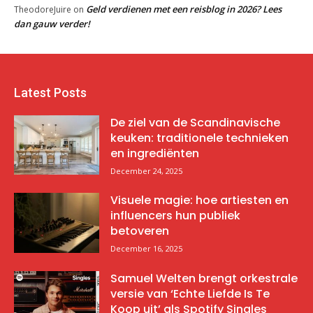
Geld verdienen met een reisblog in 2026? Lees
TheodoreJuire
on
dan gauw verder!
Latest Posts
De ziel van de Scandinavische
keuken: traditionele technieken
en ingrediënten
December 24, 2025
Visuele magie: hoe artiesten en
influencers hun publiek
betoveren
December 16, 2025
Samuel Welten brengt orkestrale
versie van ‘Echte Liefde Is Te
Koop uit’ als Spotify Singles