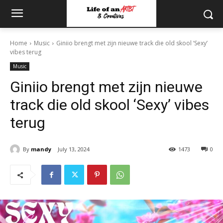
Home
Music
Giniio brengt met zijn nieuwe track die old skool ‘Sexy’
vibes terug
Music
Giniio brengt met zijn nieuwe
track die old skool ‘Sexy’ vibes
terug
By
mandy
July 13, 2024
1473
0