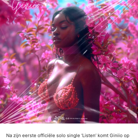
Na zijn eerste officiële solo single ‘Listen’ komt Giniio op