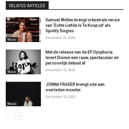
RELATED ARTICLES
Samuel Welten brengt orkestrale versie
van ‘Echte Liefde Is Te Koop uit’ als
Spotify Singles
December 12, 2025
Music
Met de release van de EP Dysphoria
levert Dionne een rauw, spectaculair en
persoonlijk debuut af
December 12, 2025
Music
JONNA FRASER brengt ode aan
overleden moeder.
December 12, 2025
Music