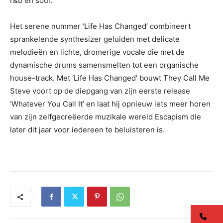
r&b en soul.
Het serene nummer ‘Life Has Changed’ combineert
sprankelende synthesizer geluiden met delicate
melodieën en lichte, dromerige vocale die met de
dynamische drums samensmelten tot een organische
house-track. Met ‘Life Has Changed’ bouwt They Call Me
Steve voort op de diepgang van zijn eerste release
‘Whatever You Call It’ en laat hij opnieuw iets meer horen
van zijn zelfgecreëerde muzikale wereld Escapism die
later dit jaar voor iedereen te beluisteren is.
co