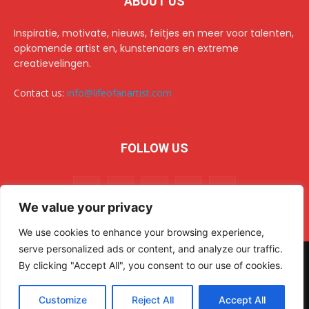
ABOUT US
Inspiratie, motivate, nieuws, feitjes en meer voor talenten,
opkomende artist en, kunstenaars en extreme
creatievelingen.
Contact us:
info@lifeofanartist.com
FOLLOW US
We value your privacy
We use cookies to enhance your browsing experience,
serve personalized ads or content, and analyze our traffic.
© 2024 Life of an Artist. All rights reserved.
AR Sulehri
By clicking "Accept All", you consent to our use of cookies.
Home
Over/about us
Collab & advertising op het creatiefste platform van het web.
Customize
Reject All
Accept All