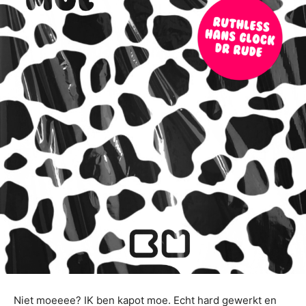
Niet moeeee? IK ben kapot moe. Echt hard gewerkt en