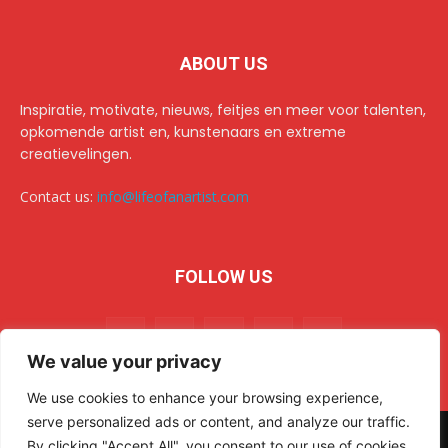
ABOUT US
Inspiratie, motivate, nieuws, feitjes en meer voor talenten,
opkomende artist en, kunstenaars en extreme
creatievelingen.
Contact us:
info@lifeofanartist.com
FOLLOW US
We value your privacy
We use cookies to enhance your browsing experience,
serve personalized ads or content, and analyze our traffic.
© 2024 Life of an Artist. All rights reserved.
AR Sulehri
By clicking "Accept All", you consent to our use of cookies.