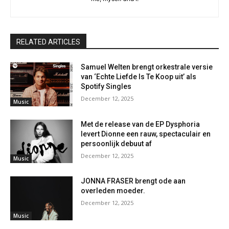
RELATED ARTICLES
Samuel Welten brengt orkestrale versie
van ‘Echte Liefde Is Te Koop uit’ als
Spotify Singles
December 12, 2025
Music
Met de release van de EP Dysphoria
levert Dionne een rauw, spectaculair en
persoonlijk debuut af
December 12, 2025
Music
JONNA FRASER brengt ode aan
overleden moeder.
December 12, 2025
Music