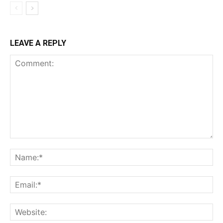
LEAVE A REPLY
Comment:
Na
Ema
Web