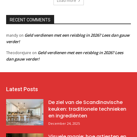
Load more
RECENT COMMENTS
Geld verdienen met een reisblog in 2026? Lees dan gauw
mandy
on
verder!
Geld verdienen met een reisblog in 2026? Lees
TheodoreJuire
on
dan gauw verder!
Latest Posts
De ziel van de Scandinavische
keuken: traditionele technieken
en ingrediënten
December 24, 2025
Visuele magie: hoe artiesten en