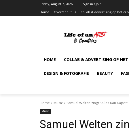
Friday, August 7, 2026
Sign in / Join
Home
Over/about us
Collab & advertising op het cre
HOME
COLLAB & ADVERTISING OP HET
DESIGN & FOTOGRAFIE
BEAUTY
FAS
Home
Music
Samuel Welten zingt "Alles Kan Kapot"
Music
Samuel Welten zin