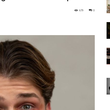
679
0