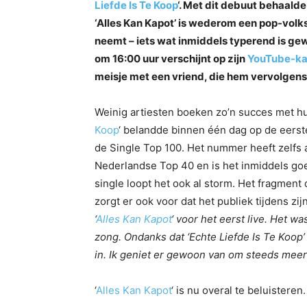
Liefde Is Te Koop
‘. Met dit debuut behaalde
‘Alles Kan Kapot’ is wederom een pop-volk
neemt – iets wat inmiddels typerend is gewo
om 16:00 uur verschijnt op zijn
YouTube-ka
meisje met een vriend, die hem vervolgen
Weinig artiesten boeken zo’n succes met h
Koop
‘ belandde binnen één dag op de eerste
de Single Top 100. Het nummer heeft zelfs a
Nederlandse Top 40 en is het inmiddels goe
single loopt het ook al storm. Het fragment 
zorgt er ook voor dat het publiek tijdens zi
‘
Alles Kan Kapot
‘ voor het eerst live. Het w
zong. Ondanks dat ‘Echte Liefde Is Te Koop
in. Ik geniet er gewoon van om steeds mee
‘
Alles Kan Kapot
‘ is nu overal te beluisteren.