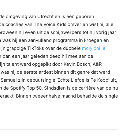
de omgeving van Utrecht en is een geboren
ij de coaches van The Voice Kids omver en wist hij alle
dween hij even uit de schijnwerpers tot hij vorig jaar
e was hij een aanvullend programma in kroegen en
 zijn grappige TikToks over de dubbele
moly pollie
er dan een jaar geleden deed hij mee aan de
zijn talent werd opgepikt door Kevin Bosch, A&R
as hij de eerste artiest binnen dit genre dat werd
 Samuel zijn debuutsingle ‘Echte Liefde Is Te Koop’ uit,
 de Spotify Top 50. Sindsdien is de carrière van de nu
 geraakt. Binnen tweeënhalve maand behaalde de single