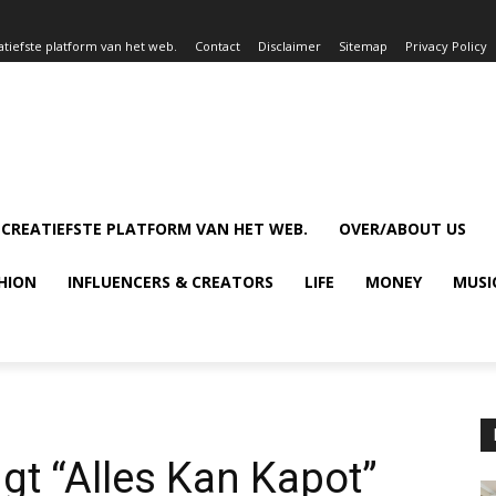
atiefste platform van het web.
Contact
Disclaimer
Sitemap
Privacy Policy
 CREATIEFSTE PLATFORM VAN HET WEB.
OVER/ABOUT US
HION
INFLUENCERS & CREATORS
LIFE
MONEY
MUSI
gt “Alles Kan Kapot”