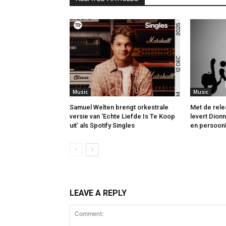
Music
Music
Samuel Welten brengt orkestrale
Met de rele
versie van ‘Echte Liefde Is Te Koop
levert Dion
uit’ als Spotify Singles
en persoonl
LEAVE A REPLY