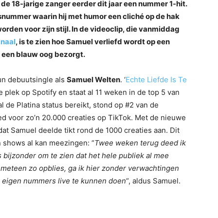
 de 18-jarige zanger eerder dit jaar een nummer 1-hit.
snummer waarin hij met humor een cliché op de hak
rden voor zijn stijl. In de videoclip, die vanmiddag
naal
, is te zien hoe Samuel verliefd wordt op een
s een blauw oog bezorgt.
un debuutsingle als
Samuel Welten
. ‘
Echte Liefde Is Te
 plek op Spotify en staat al 11 weken in de top 5 van
l de Platina status bereikt, stond op #2 van de
d voor zo’n 20.000 creaties op TikTok. Met de nieuwe
dat Samuel deelde tikt rond de 1000 creaties aan. Dit
jn shows al kan meezingen: “
Twee weken terug deed ik
as bijzonder om te zien dat het hele publiek al mee
’ meteen zo opblies, ga ik hier zonder verwachtingen
r eigen nummers live te kunnen doen
“, aldus Samuel.