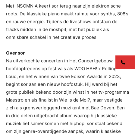
Met INSOMNIA keert sor terug naar zijn elektronische
roots. De klassieke piano maakt ruimte voor synths, 808’s
en rauwe energie. Tijdens de liveshows ontstaan de
tracks midden in de moshpit, met het publiek als
onmisbare schakel in het creatieve proces.
Over sor
Na uitverkochte concerten in Het Concertgebouw,
co
hoofdoptredens op festivals als WOO HAH! x Rolling
Loud, en het winnen van twee Edison Awards in 2023,
begint sor aan een nieuw hoofdstuk. Hij werd bij het
grote publiek bekend door zijn winst in het tv-programma
Maestro en als finalist in Wie is de Mol?, maar vestigde
zich als grensverleggend muzikant met Bae Doven. Een
in drie delen uitgebracht album waarop hij klassieke
muziek liet samenkomen met hiphop. sor staat bekend
om zijn genre-overstijgende aanpak, waarin klassieke