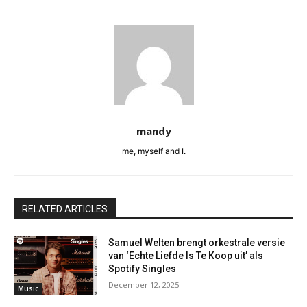
mandy
me, myself and I.
RELATED ARTICLES
Samuel Welten brengt orkestrale versie
van ‘Echte Liefde Is Te Koop uit’ als
Spotify Singles
December 12, 2025
Music