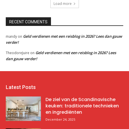
Load more
RECENT COMMENTS
Geld verdienen met een reisblog in 2026? Lees dan gauw
mandy
on
verder!
Geld verdienen met een reisblog in 2026? Lees
TheodoreJuire
on
dan gauw verder!
Latest Posts
De ziel van de Scandinavische
keuken: traditionele technieken
en ingrediënten
December 24, 2025