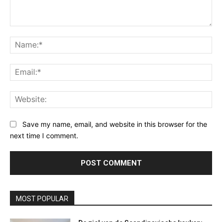
Comment:
Na
Ema
Web
Save my name, email, and website in this browser for the
next time I comment.
MOST POPULAR