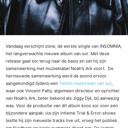
Vandaag verschijnt zone, de eerste single van INSOMNIA,
het langverwachte nieuwe album van sor. Met deze
release gaat sor terug naar de basis en zet hij zijn
samenwerking met muzieklabel Noah’s Ark voort. De
hernieuwde samenwerking werd de avond ervoor
aangekondigd tijdens een
Twitch-livestream van sor
,
waar ook Vincent Patty, algemeen directeur en oprichter
van Noah’s Ark, beter bekend als Jiggy Djé, bij aanwezig
was. Voor de productie van dit album koos sor voor een
bijzondere aanpak: via zijn intieme Trial & Error-shows
testte hij zijn nieuwste tracks live uit, vroeg het publiek
om feedback en paste nummers direct aan. De laatste