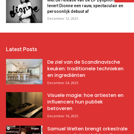
Met de release van de EP Dysphoria
levert Dionne een rauw, spectaculair en
persoonlijk debuut af
December 12, 2025
Latest Posts
De ziel van de Scandinavische
keuken: traditionele technieken
en ingrediënten
December 24, 2025
Visuele magie: hoe artiesten en
influencers hun publiek
betoveren
December 16, 2025
Samuel Welten brengt orkestrale