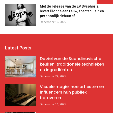
Met de release van de EP Dysphoria
levert Dionne een rauw, spectaculair en
persoonlijk debuut af
December 12, 2025
Latest Posts
De ziel van de Scandinavische
keuken: traditionele technieken
en ingrediënten
December 24, 2025
Visuele magie: hoe artiesten en
influencers hun publiek
betoveren
December 16, 2025