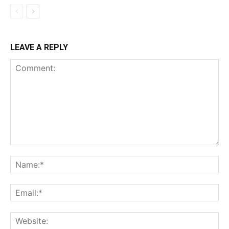
LEAVE A REPLY
Comment:
Na
Ema
Web