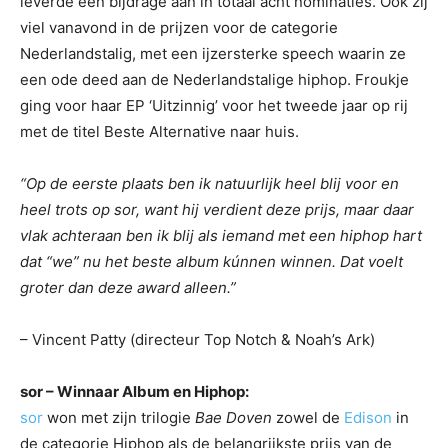
leverde een bijdrage aan in totaal acht nominaties. Ook zij
viel vanavond in de prijzen voor de categorie
Nederlandstalig, met een ijzersterke speech waarin ze
een ode deed aan de Nederlandstalige hiphop. Froukje
ging voor haar EP ‘Uitzinnig’ voor het tweede jaar op rij
met de titel Beste Alternative naar huis.
“Op de eerste plaats ben ik natuurlijk heel blij voor en
heel trots op sor, want hij verdient deze prijs, maar daar
vlak achteraan ben ik blij als iemand met een hiphop hart
dat “we” nu het beste album kúnnen winnen. Dat voelt
groter dan deze award alleen.”
– Vincent Patty (directeur Top Notch & Noah’s Ark)
sor – Winnaar Album en Hiphop:
sor
won met zijn trilogie
Bae Doven
zowel de
Edison
in
de categorie Hiphop als de belangrijkste prijs van de