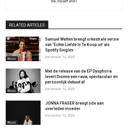
me, myself and I.
RELATED ARTICLES
Samuel Welten brengt orkestrale versie
van ‘Echte Liefde Is Te Koop uit’ als
Spotify Singles
December 12, 2025
Music
Met de release van de EP Dysphoria
levert Dionne een rauw, spectaculair en
persoonlijk debuut af
December 12, 2025
Music
JONNA FRASER brengt ode aan
overleden moeder.
December 12, 2025
Music