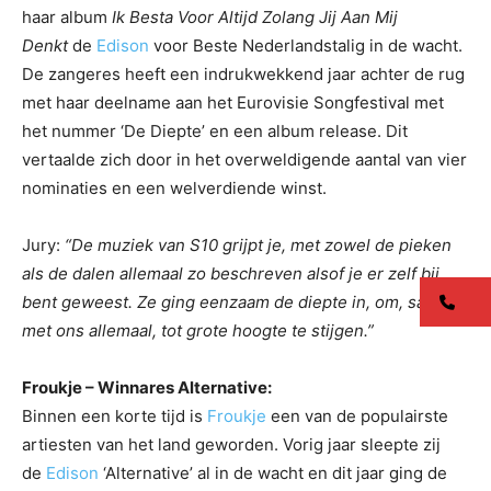
haar album
Ik Besta Voor Altijd Zolang Jij Aan Mij
Denkt
de
Edison
voor Beste Nederlandstalig in de wacht.
De zangeres heeft een indrukwekkend jaar achter de rug
met haar deelname aan het Eurovisie Songfestival met
het nummer ‘De Diepte’ en een album release. Dit
vertaalde zich door in het overweldigende aantal van vier
nominaties en een welverdiende winst.
Jury:
“De muziek van S10 grijpt je, met zowel de pieken
als de dalen allemaal zo beschreven alsof je er zelf bij
bent geweest. Ze ging eenzaam de diepte in, om, samen
co
met ons allemaal, tot grote hoogte te stijgen.”
Froukje – Winnares Alternative:
Binnen een korte tijd is
Froukje
een van de populairste
artiesten van het land geworden. Vorig jaar sleepte zij
de
Edison
‘Alternative’ al in de wacht en dit jaar ging de