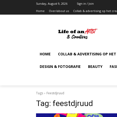
Sunday, August 9, 2026
Sign in / Join
Home
Over/about us
Collab & advertising op het cre
HOME
COLLAB & ADVERTISING OP HET
DESIGN & FOTOGRAFIE
BEAUTY
FAS
Tags
Feestdjruud
Tag:
feestdjruud