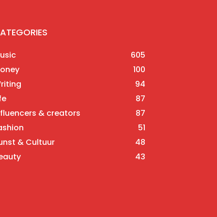
ATEGORIES
usic
605
oney
100
riting
94
fe
87
nfluencers & creators
87
ashion
51
unst & Cultuur
48
eauty
43