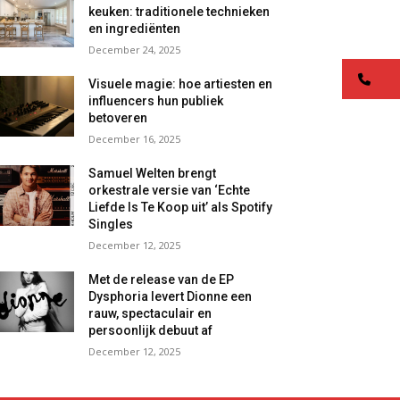
keuken: traditionele technieken
en ingrediënten
December 24, 2025
co
Visuele magie: hoe artiesten en
influencers hun publiek
betoveren
December 16, 2025
Samuel Welten brengt
orkestrale versie van ‘Echte
Liefde Is Te Koop uit’ als Spotify
Singles
December 12, 2025
Met de release van de EP
Dysphoria levert Dionne een
rauw, spectaculair en
persoonlijk debuut af
December 12, 2025