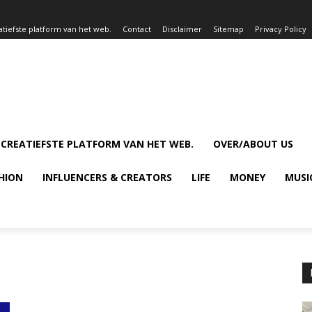
atiefste platform van het web.
Contact
Disclaimer
Sitemap
Privacy Policy
 CREATIEFSTE PLATFORM VAN HET WEB.
OVER/ABOUT US
HION
INFLUENCERS & CREATORS
LIFE
MONEY
MUSI