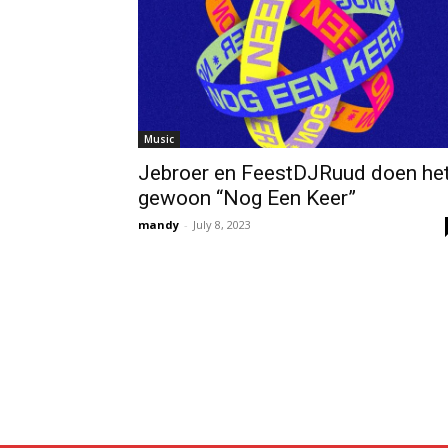
Music
Jebroer en FeestDJRuud doen he
gewoon “Nog Een Keer”
mandy
-
July 8, 2023