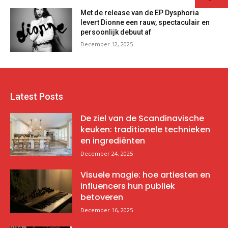
Met de release van de EP Dysphoria
levert Dionne een rauw, spectaculair en
persoonlijk debuut af
December 12, 2025
Latest Posts
De ziel van de Scandinavische
keuken: traditionele technieken
en ingrediënten
December 24, 2025
Visuele magie: hoe artiesten en
influencers hun publiek
betoveren
December 16, 2025