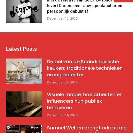
Met de release van de EP Dysphoria
levert Dionne een rauw, spectaculair en
persoonlijk debuut af
December 12, 2025
Latest Posts
De ziel van de Scandinavische
keuken: traditionele technieken
en ingrediënten
December 24, 2025
Visuele magie: hoe artiesten en
influencers hun publiek
betoveren
December 16, 2025
Samuel Welten brengt orkestrale