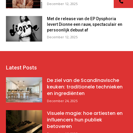
co
December 12, 2025
Met de release van de EP Dysphoria
levert Dionne een rauw, spectaculair en
persoonlijk debuut af
December 12, 2025
Latest Posts
De ziel van de Scandinavische
keuken: traditionele technieken
en ingrediënten
December 24, 2025
Visuele magie: hoe artiesten en
influencers hun publiek
betoveren