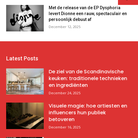
Met de release van de EP Dysphoria
levert Dionne een rauw, spectaculair en
persoonlijk debuut af
December 12, 2025
Latest Posts
De ziel van de Scandinavische
keuken: traditionele technieken
en ingrediënten
December 24, 2025
Visuele magie: hoe artiesten en
influencers hun publiek
betoveren
December 16, 2025