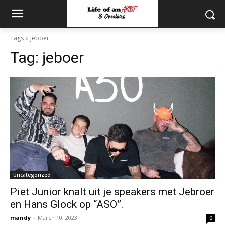
Tags
Jeboer
Tag:
jeboer
Uncategorized
Piet Junior knalt uit je speakers met Jebroer
en Hans Glock op “ASO”.
mandy
-
March 10, 2023
0