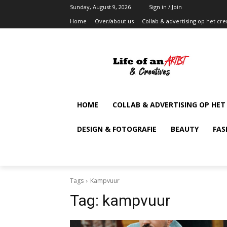
Sunday, August 9, 2026
Sign in / Join
Home
Over/about us
Collab & advertising op het cre
HOME
COLLAB & ADVERTISING OP HET
DESIGN & FOTOGRAFIE
BEAUTY
FAS
Tags
Kampvuur
Tag:
kampvuur