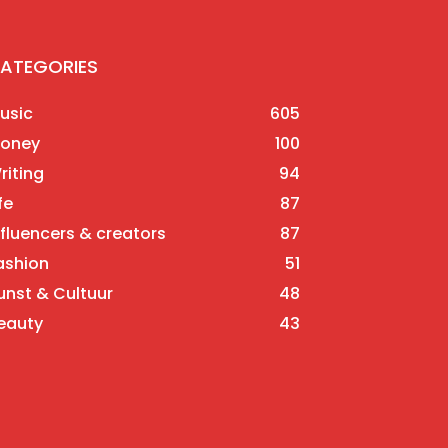
ATEGORIES
usic
605
oney
100
riting
94
fe
87
nfluencers & creators
87
ashion
51
unst & Cultuur
48
eauty
43