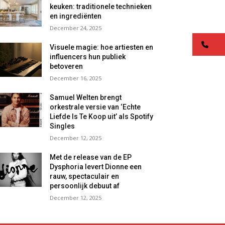
keuken: traditionele technieken
en ingrediënten
December 24, 2025
co
Visuele magie: hoe artiesten en
influencers hun publiek
betoveren
December 16, 2025
Samuel Welten brengt
orkestrale versie van ‘Echte
Liefde Is Te Koop uit’ als Spotify
Singles
December 12, 2025
Met de release van de EP
Dysphoria levert Dionne een
rauw, spectaculair en
persoonlijk debuut af
December 12, 2025