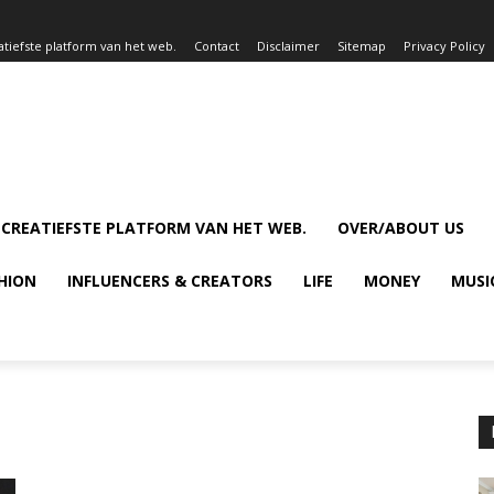
atiefste platform van het web.
Contact
Disclaimer
Sitemap
Privacy Policy
 CREATIEFSTE PLATFORM VAN HET WEB.
OVER/ABOUT US
HION
INFLUENCERS & CREATORS
LIFE
MONEY
MUSI