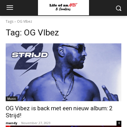
Tags
OG VIbez
Tag:
OG VIbez
Music
OG Vibez is back met een nieuw album: 2
Strijd!
mandy
-
November 27, 2023
0