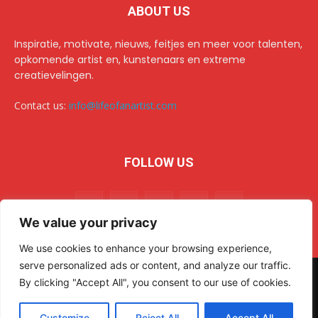
ABOUT US
Inspiratie, motivate, nieuws, feitjes en meer voor talenten,
opkomende artist en, kunstenaars en extreme
creatievelingen.
Contact us:
info@lifeofanartist.com
FOLLOW US
We value your privacy
We use cookies to enhance your browsing experience,
serve personalized ads or content, and analyze our traffic.
© 2024 Life of an Artist. All rights reserved.
AR Sulehri
By clicking "Accept All", you consent to our use of cookies.
Home
Over/about us
Collab & advertising op het creatiefste platform van het web.
Customize
Reject All
Accept All