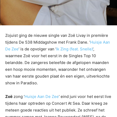
Zojuist ging de nieuwe single van Zoë Livay in première
tijdens De 538 Middagshow met Frank Dane. ‘
Huisje Aan
De Zee
‘ is de opvolger van ‘
Ik Zing (feat. Snelle)
‘,
waarmee Zoë voor het eerst in de Singles Top 10
belandde. De zangeres beleefde de afgelopen maanden
een hoop mooie momenten, waaronder het ontvangen
van haar eerste gouden plaat én een eigen, uitverkochte
show in Paradiso.
Zoë
zong ‘
Huisje Aan De Zee
‘ eind juni voor het eerst live
tijdens haar optreden op Concert At Sea. Daar kreeg ze
meteen goede reacties uit het publiek. Ze schreef het
nummer samen met Jeanne Rouwendaal (WIES), na de