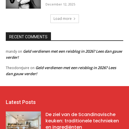
December 12, 2025
Load more
RECENT COMMENTS
Geld verdienen met een reisblog in 2026? Lees dan gauw
mandy
on
verder!
Geld verdienen met een reisblog in 2026? Lees
TheodoreJuire
on
dan gauw verder!
Latest Posts
De ziel van de Scandinavische
keuken: traditionele technieken
en ingrediënten