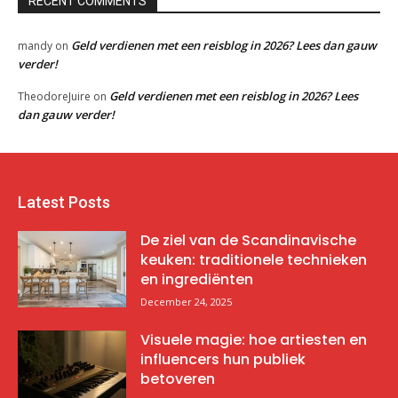
RECENT COMMENTS
Geld verdienen met een reisblog in 2026? Lees dan gauw
mandy
on
verder!
Geld verdienen met een reisblog in 2026? Lees
TheodoreJuire
on
dan gauw verder!
Latest Posts
De ziel van de Scandinavische
keuken: traditionele technieken
en ingrediënten
December 24, 2025
Visuele magie: hoe artiesten en
influencers hun publiek
betoveren