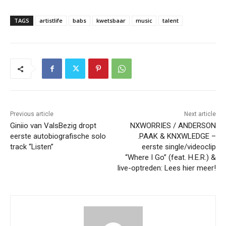
TAGS
artistlife
babs
kwetsbaar
music
talent
Previous article
Next article
Giniio van ValsBezig dropt
NXWORRIES / ANDERSON
eerste autobiografische solo
.PAAK & KNXWLEDGE –
track “Listen”
eerste single/videoclip
“Where I Go” (feat. H.E.R.) &
live-optreden: Lees hier meer!