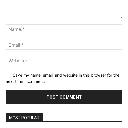
Comment:
Na
Ema
Web
Save my name, email, and website in this browser for the
next time I comment.
MOST POPULAR