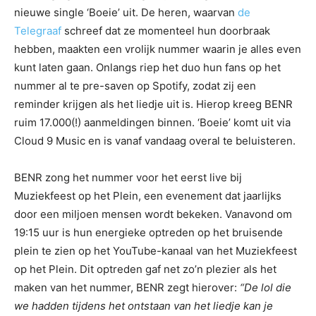
nieuwe single ‘Boeie’ uit. De heren, waarvan
de
Telegraaf
schreef dat ze momenteel hun doorbraak
hebben, maakten een vrolijk nummer waarin je alles even
kunt laten gaan. Onlangs riep het duo hun fans op het
nummer al te pre-saven op Spotify, zodat zij een
reminder krijgen als het liedje uit is. Hierop kreeg BENR
ruim 17.000(!) aanmeldingen binnen. ‘Boeie’ komt uit via
Cloud 9 Music en is vanaf vandaag overal te beluisteren.
BENR zong het nummer voor het eerst live bij
Muziekfeest op het Plein, een evenement dat jaarlijks
door een miljoen mensen wordt bekeken. Vanavond om
19:15 uur is hun energieke optreden op het bruisende
plein te zien op het YouTube-kanaal van het Muziekfeest
op het Plein. Dit optreden gaf net zo’n plezier als het
maken van het nummer, BENR zegt hierover:
“De lol die
we hadden tijdens het ontstaan van het liedje kan je