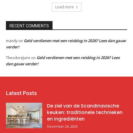
Load more
RECENT COMMENTS
Geld verdienen met een reisblog in 2026? Lees dan gauw
mandy
on
verder!
Geld verdienen met een reisblog in 2026? Lees
TheodoreJuire
on
dan gauw verder!
Latest Posts
De ziel van de Scandinavische
keuken: traditionele technieken
en ingrediënten
December 24, 2025