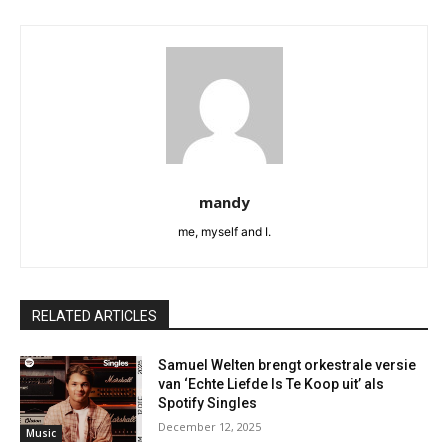
mandy
me, myself and I.
RELATED ARTICLES
Samuel Welten brengt orkestrale versie
van ‘Echte Liefde Is Te Koop uit’ als
Spotify Singles
December 12, 2025
Music