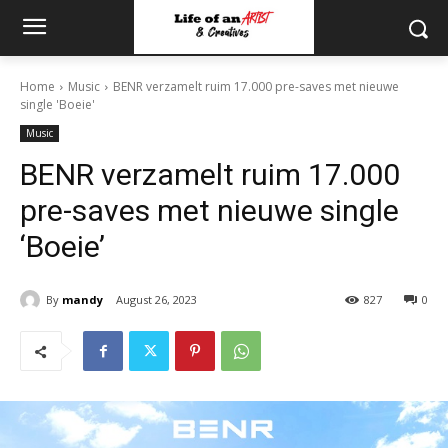
Home
Music
BENR verzamelt ruim 17.000 pre-saves met nieuwe
single 'Boeie'
Music
BENR verzamelt ruim 17.000
pre-saves met nieuwe single
‘Boeie’
By
mandy
August 26, 2023
827
0