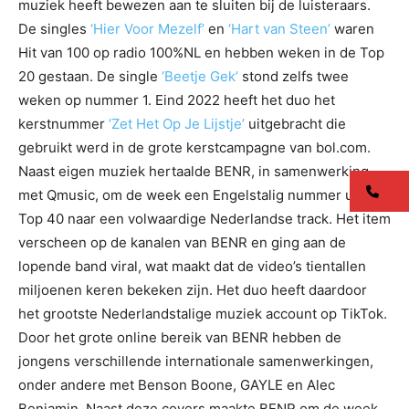
muziek heeft bewezen aan te sluiten bij de luisteraars.
De singles
‘Hier Voor Mezelf’
en
‘Hart van Steen’
waren
Hit van 100 op radio 100%NL en hebben weken in de Top
20 gestaan. De single
‘Beetje Gek’
stond zelfs twee
weken op nummer 1. Eind 2022 heeft het duo het
kerstnummer
‘Zet Het Op Je Lijstje’
uitgebracht die
gebruikt werd in de grote kerstcampagne van bol.com.
Naast eigen muziek hertaalde BENR, in samenwerking
co
met Qmusic, om de week een Engelstalig nummer uit de
Top 40 naar een volwaardige Nederlandse track. Het item
verscheen op de kanalen van BENR en ging aan de
lopende band viral, wat maakt dat de video’s tientallen
miljoenen keren bekeken zijn. Het duo heeft daardoor
het grootste Nederlandstalige muziek account op TikTok.
Door het grote online bereik van BENR hebben de
jongens verschillende internationale samenwerkingen,
onder andere met Benson Boone, GAYLE en Alec
Benjamin. Naast deze covers maakte BENR om de week