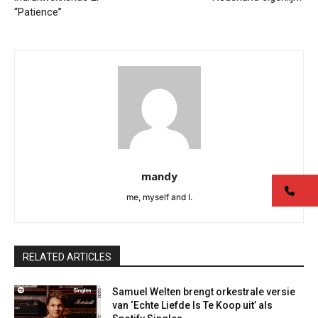
“Patience”
mandy
co
me, myself and I.
RELATED ARTICLES
Samuel Welten brengt orkestrale versie
van ‘Echte Liefde Is Te Koop uit’ als