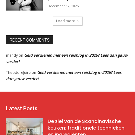
December 12, 2025
Load more
RECENT COMMENTS
Geld verdienen met een reisblog in 2026? Lees dan gauw
mandy
on
verder!
Geld verdienen met een reisblog in 2026? Lees
TheodoreJuire
on
dan gauw verder!
Latest Posts
De ziel van de Scandinavische
keuken: traditionele technieken
en ingrediënten