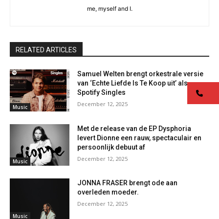
me, myself and I.
RELATED ARTICLES
Samuel Welten brengt orkestrale versie
van ‘Echte Liefde Is Te Koop uit’ als
co
Spotify Singles
December 12, 2025
Music
Met de release van de EP Dysphoria
levert Dionne een rauw, spectaculair en
persoonlijk debuut af
December 12, 2025
Music
JONNA FRASER brengt ode aan
overleden moeder.
December 12, 2025
Music