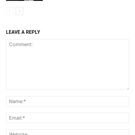
LEAVE A REPLY
Comment:
Na
Ema
Web