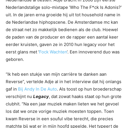
Nederlandstalige solo-mixtape ‘Who The F*ck Is Adonis?’
uit. In de jaren erna groeide hij uit tot household name in
de Nederlandse hiphopscene. De Amsterdamse mc kan
de straat net zo makkelijk bedienen als de club. Hoewel
de paden van de producer en de rapper een aantal keer
eerder kruisten, gaven ze in 2010 hun legacy voor het
eerst glans met ‘
Fock Wachten
‘. Een innoverend duo was
geboren.
“Ik heb een stukje van mijn carrière te danken aan
Reverse”, vertelde Adje al in het interview dat hij onlangs
gaf in
Bij Andy In De Auto
. Als toost op hun broederschap
verschijnt nu
Legacy
, dat zowat haaks staat op hun grote
clubhit. “Na een jaar muziek maken lieten we het gevoel
los dat we onze vorige muziek moesten toppen. Toen
kwam Reverse in een souful vibe terecht, die precies
matchte bij wat er in mijn hoofd speelde. Het typeert de