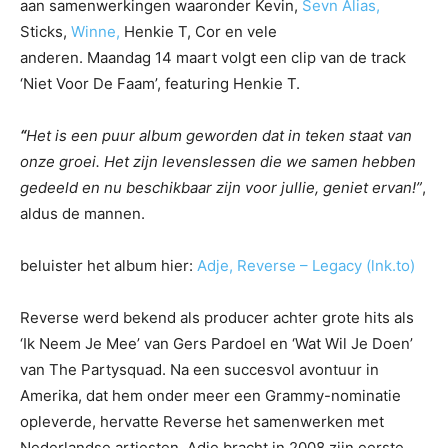
aan samenwerkingen waaronder Kevin,
Sevn Alias,
Sticks,
Winne,
Henkie T, Cor en vele
anderen. Maandag 14 maart volgt een clip van de track
‘Niet Voor De Faam’, featuring Henkie T.
“
Het is een puur album geworden dat in teken staat van
onze groei. Het zijn levenslessen die we samen hebben
gedeeld en nu beschikbaar zijn voor jullie, geniet ervan!”
,
aldus de mannen.
beluister het album hier:
Adje, Reverse – Legacy (lnk.to)
Reverse werd bekend als producer achter grote hits als
‘Ik Neem Je Mee’ van Gers Pardoel en ‘Wat Wil Je Doen’
van The Partysquad. Na een succesvol avontuur in
Amerika, dat hem onder meer een Grammy-nominatie
opleverde, hervatte Reverse het samenwerken met
Nederlandse artiesten. Adje bracht in 2008 zijn eerste