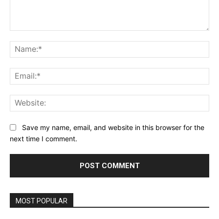
Comment:
Na
Ema
Web
Save my name, email, and website in this browser for the
next time I comment.
MOST POPULAR