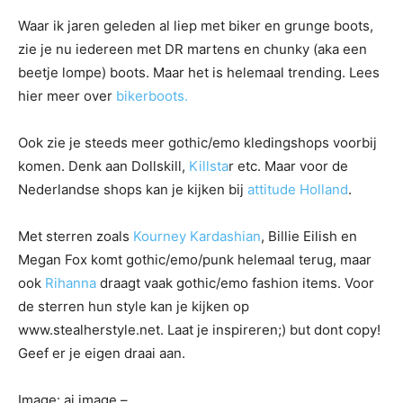
Waar ik jaren geleden al liep met biker en grunge boots,
zie je nu iedereen met DR martens en chunky (aka een
beetje lompe) boots. Maar het is helemaal trending. Lees
hier meer over
bikerboots.
Ook zie je steeds meer gothic/emo kledingshops voorbij
komen. Denk aan Dollskill,
Killsta
r etc. Maar voor de
Nederlandse shops kan je kijken bij
attitude Holland
.
Met sterren zoals
Kourney Kardashian
, Billie Eilish en
Megan Fox komt gothic/emo/punk helemaal terug, maar
ook
Rihanna
draagt vaak gothic/emo fashion items. Voor
de sterren hun style kan je kijken op
www.stealherstyle.net. Laat je inspireren;) but dont copy!
Geef er je eigen draai aan.
Image: ai image –