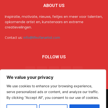
ABOUT US
Inspiratie, motivate, nieuws, feitjes en meer voor talenten,
opkomende artist en, kunstenaars en extreme
creatievelingen.
Contact us:
info@lifeofanartist.com
FOLLOW US
We value your privacy
We use cookies to enhance your browsing experience,
serve personalized ads or content, and analyze our traffic.
© 2024 Life of an Artist. All rights reserved.
AR Sulehri
By clicking "Accept All", you consent to our use of cookies.
Home
Over/about us