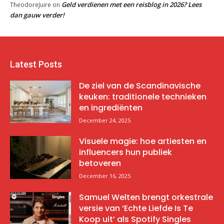
Geld verdienen met een reisblog in 2026? Lees
TheodoreJuire
on
dan gauw verder!
Latest Posts
De ziel van de Scandinavische
keuken: traditionele technieken
en ingrediënten
December 24, 2025
Visuele magie: hoe artiesten en
influencers hun publiek
betoveren
December 16, 2025
Samuel Welten brengt orkestrale
versie van ‘Echte Liefde Is Te
Koop uit’ als Spotify Singles