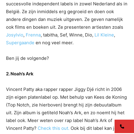
succesvolle independent labels in zowel Nederland als in
België. Ze zijn inmiddels erg gegroeid en doen ook
andere dingen dan muziek uitgeven. Ze geven namelijk
ook films en boeken uit. Ze presenteren artiesten zoals
Josylvio
,
Frenna
, tabitha, Sef, Winne, Dio,
Lil Kleine
,
Supergaande
en nog veel meer.
Ben jij de volgende?
2. Noah’s Ark
Vincent Patty aka rapper rapper Jiggy Djé richt in 2006
zijn eigen platenlabel op. Met behulp van Kees de Koning
(Top Notch, zie hierboven) brengt hij zijn debuutalbum
uit. Zijn album is getiteld Noah’s Ark, en zo noemt hij het
label ook. Meer weten over rap label Noah’s Ark of
co
Vincent Patty?
Check this out.
Ook bij dit label kan je