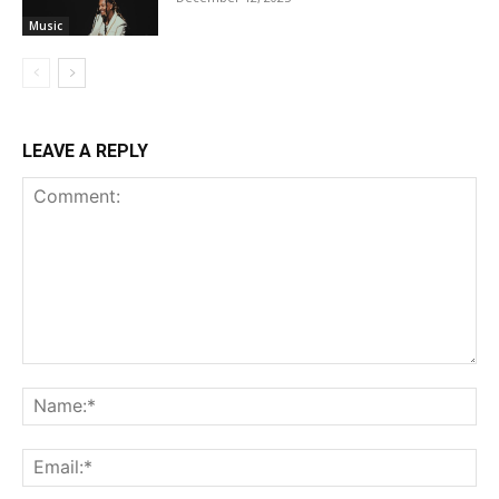
Music
LEAVE A REPLY
Comment:
Na
Ema