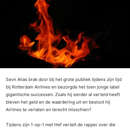
Sevn Alias brak door bij het grote publiek tijdens zijn tijd
bij Rotterdam Airlines en bezorgde het toen jonge label
gigantische successen. Zoals hij eerder al verteld heeft
bleven het geld en de waardering uit en besloot hij
Airlines te verlaten en terecht misschien?
Tijdens zijn 1-op-1 met Hef vertelt de rapper over die