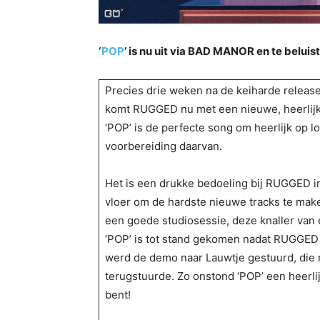
‘
POP
’ is nu uit via BAD MANOR en te beluist
Precies drie weken na de keiharde relea
komt RUGGED nu met een nieuwe, heerlijk
‘POP’ is de perfecte song om heerlijk op los
voorbereiding daarvan.
Het is een drukke bedoeling bij RUGGED in
vloer om de hardste nieuwe tracks te make
een goede studiosessie, deze knaller va
‘POP’ is tot stand gekomen nadat RUGGE
werd de demo naar Lauwtje gestuurd, die
terugstuurde. Zo onstond ‘POP’ een heerl
bent!