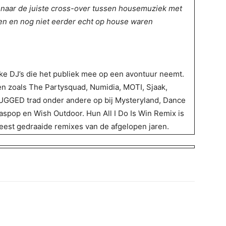
naar de juiste cross-over tussen housemuziek met
ten en nog niet eerder echt op house waren
e DJ’s die het publiek mee op een avontuur neemt.
en zoals The Partysquad, Numidia, MOTI, Sjaak,
UGGED trad onder andere op bij Mysteryland, Dance
Paaspop en Wish Outdoor. Hun All I Do Is Win Remix is
eest gedraaide remixes van de afgelopen jaren.