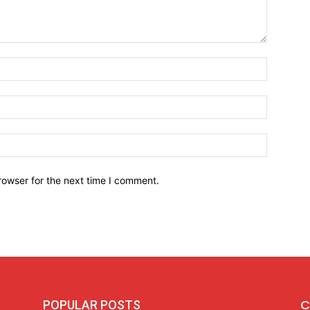
Name:*
Email:*
Website:
rowser for the next time I comment.
C
POPULAR POSTS