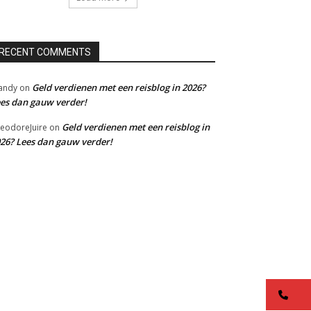
RECENT COMMENTS
Geld verdienen met een reisblog in 2026?
andy
on
es dan gauw verder!
Geld verdienen met een reisblog in
eodoreJuire
on
26? Lees dan gauw verder!
co