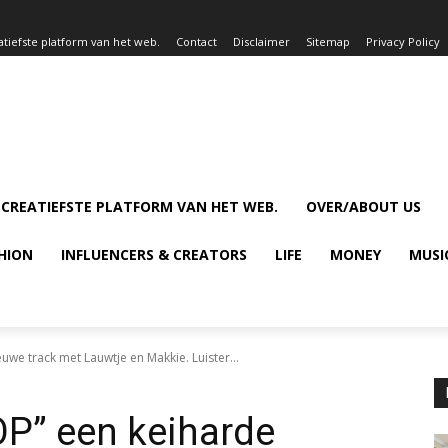
atiefste platform van het web.
Contact
Disclaimer
Sitemap
Privacy Policy
 CREATIEFSTE PLATFORM VAN HET WEB.
OVER/ABOUT US
HION
INFLUENCERS & CREATORS
LIFE
MONEY
MUSI
e track met Lauwtje en Makkie. Luister...
P” een keiharde