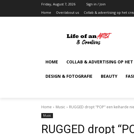
Friday, August 7, 2026
Sign in / Join
Home
Over/about us
Collab & advertising op het cre
HOME
COLLAB & ADVERTISING OP HET
DESIGN & FOTOGRAFIE
BEAUTY
FAS
Home
Music
RUGGED dropt "POP" een keiharde nieuw
Music
RUGGED dropt “PO