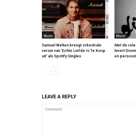
Music
Music
Samuel Welten brengt orkestrale
Met de rele
versie van ‘Echte Liefde Is Te Koop
levert Dion
uit’ als Spotify Singles
en persoonl
LEAVE A REPLY