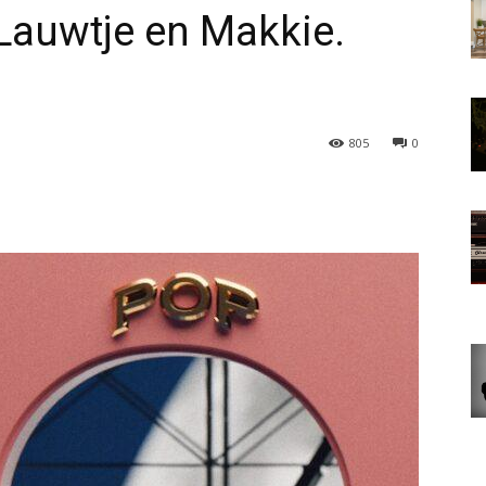
Lauwtje en Makkie.
805
0