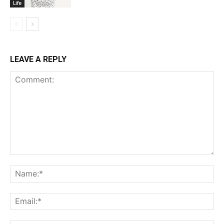
Life
LEAVE A REPLY
Comment:
Na
Ema