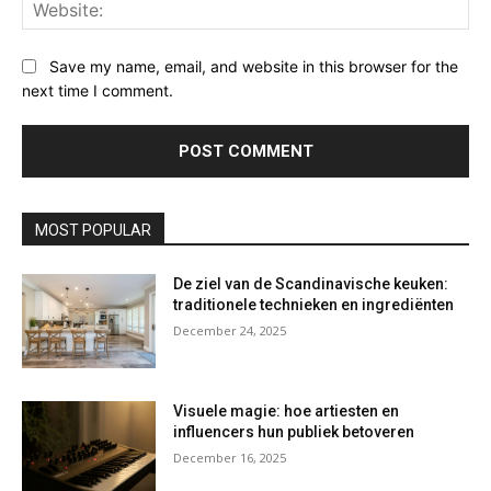
Web
Save my name, email, and website in this browser for the
next time I comment.
MOST POPULAR
De ziel van de Scandinavische keuken:
traditionele technieken en ingrediënten
December 24, 2025
Visuele magie: hoe artiesten en
influencers hun publiek betoveren
December 16, 2025