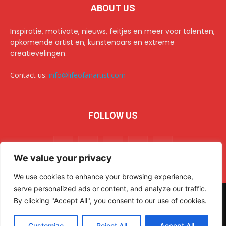
ABOUT US
Inspiratie, motivate, nieuws, feitjes en meer voor talenten,
opkomende artist en, kunstenaars en extreme
creatievelingen.
Contact us:
info@lifeofanartist.com
FOLLOW US
We value your privacy
We use cookies to enhance your browsing experience,
serve personalized ads or content, and analyze our traffic.
© 2024 Life of an Artist. All rights reserved.
AR Sulehri
By clicking "Accept All", you consent to our use of cookies.
Home
Over/about us
Collab & advertising op het creatiefste platform van het web.
Customize
Reject All
Accept All