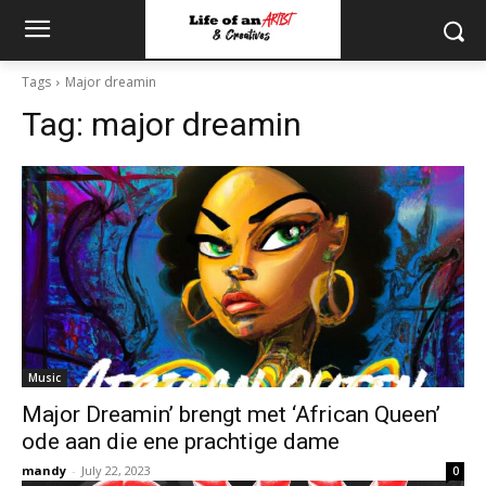
Tags
Major dreamin
Tag:
major dreamin
Music
Major Dreamin’ brengt met ‘African Queen’
ode aan die ene prachtige dame
mandy
-
July 22, 2023
0