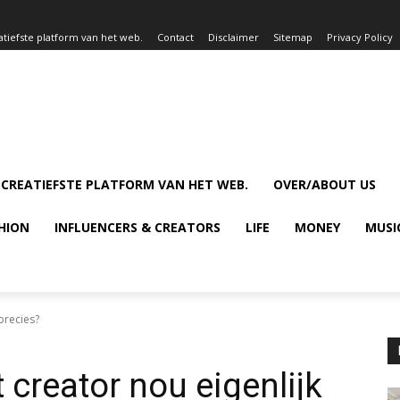
atiefste platform van het web.
Contact
Disclaimer
Sitemap
Privacy Policy
 CREATIEFSTE PLATFORM VAN HET WEB.
OVER/ABOUT US
HION
INFLUENCERS & CREATORS
LIFE
MONEY
MUSI
precies?
 creator nou eigenlijk