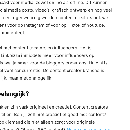
aakt voor media, zowel online als offline. Dit kunnen
cial media posts, video’s, grafisch ontwerp en nog veel
sen en tegenwoordig worden content creators ook wel
nt voor op Instagram of voor op Tiktok of Youtube.
n momenteel.
l met content creators en influencers. Het is
 Linkpizza inmiddels meer voor influencers op
is wel jammer voor de bloggers onder ons. Hulc.nl is
el veel concurrentie. De content creator branche is
jk, maar niet onmogelijk.
elangrijk?
 en zijn vaak origineel en creatief. Content creators
illen. Ben jij zelf niet creatief of goed met content?
 ook iemand die niet alleen zorgt voor originele
in Google? Oftewel SEO content?
Neem dan contact op!