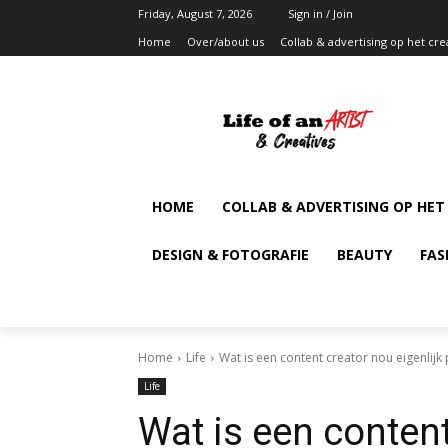
Friday, August 7, 2026
Sign in / Join
Home
Over/about us
Collab & advertising op het cre
HOME
COLLAB & ADVERTISING OP HET
DESIGN & FOTOGRAFIE
BEAUTY
FAS
Home
Life
Wat is een content creator nou eigenlijk 
Life
Wat is een content