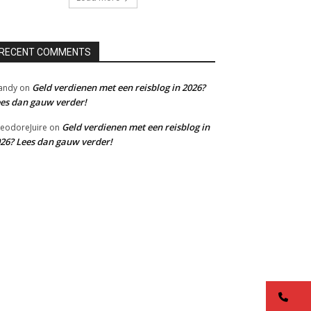
RECENT COMMENTS
Geld verdienen met een reisblog in 2026?
andy
on
es dan gauw verder!
Geld verdienen met een reisblog in
eodoreJuire
on
26? Lees dan gauw verder!
co