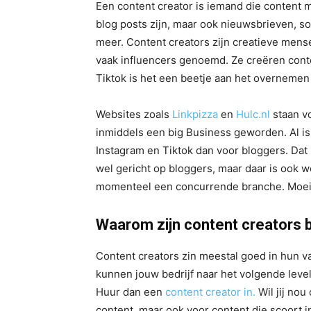
Een content creator is iemand die content m
blog posts zijn, maar ook nieuwsbrieven, so
meer. Content creators zijn creatieve men
vaak influencers genoemd. Ze creëren conte
Tiktok is het een beetje aan het overneme
Websites zoals
Linkpizza
en
Hulc.nl
staan vo
inmiddels een big Business geworden. Al is
Instagram en Tiktok dan voor bloggers. Dat 
wel gericht op bloggers, maar daar is ook w
momenteel een concurrende branche. Moeili
Waarom zijn content creators b
Content creators zin meestal goed in hun vak
kunnen jouw bedrijf naar het volgende level t
Huur dan een
content creator in.
Wil jij nou
content, maar ook voor content die scoort 