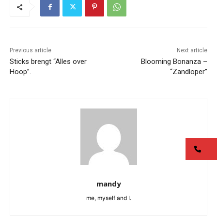
Previous article
Next article
Sticks brengt “Alles over
Blooming Bonanza –
Hoop”.
“Zandloper”
co
mandy
me, myself and I.