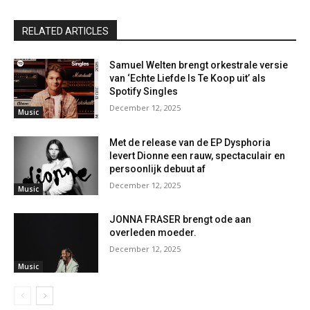
RELATED ARTICLES
Samuel Welten brengt orkestrale versie
van ‘Echte Liefde Is Te Koop uit’ als
Spotify Singles
December 12, 2025
Music
Met de release van de EP Dysphoria
levert Dionne een rauw, spectaculair en
persoonlijk debuut af
December 12, 2025
Music
JONNA FRASER brengt ode aan
overleden moeder.
December 12, 2025
Music