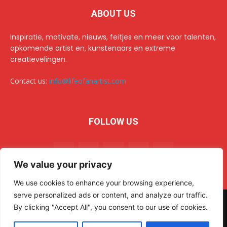
ABOUT US
Inspiratie, motivate, nieuws, feitjes en meer voor talenten,
opkomende artist en, kunstenaars en extreme
creatievelingen.
Contact us:
info@lifeofanartist.com
FOLLOW US
We value your privacy
We use cookies to enhance your browsing experience,
serve personalized ads or content, and analyze our traffic.
© 2024 Life of an Artist. All rights reserved.
AR Sulehri
By clicking "Accept All", you consent to our use of cookies.
Home
Over/about us