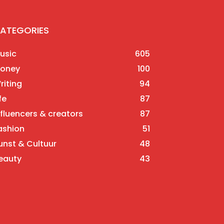
ATEGORIES
usic
605
oney
100
riting
94
fe
87
nfluencers & creators
87
ashion
51
unst & Cultuur
48
eauty
43