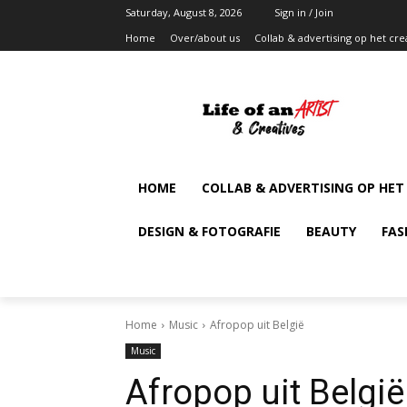
Saturday, August 8, 2026
Sign in / Join
Home
Over/about us
Collab & advertising op het cre
HOME
COLLAB & ADVERTISING OP HET
DESIGN & FOTOGRAFIE
BEAUTY
FAS
Home
Music
Afropop uit België
Music
Afropop uit België