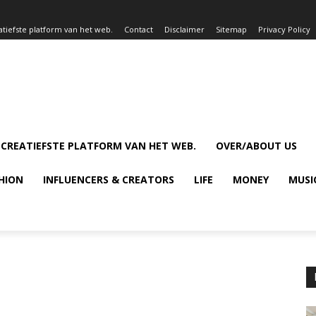
atiefste platform van het web.
Contact
Disclaimer
Sitemap
Privacy Policy
 CREATIEFSTE PLATFORM VAN HET WEB.
OVER/ABOUT US
HION
INFLUENCERS & CREATORS
LIFE
MONEY
MUSI