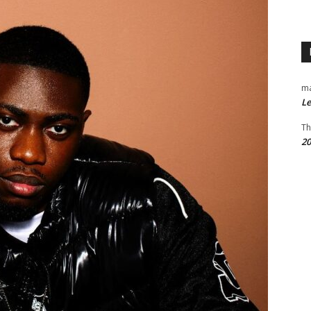
m
Le
Th
20