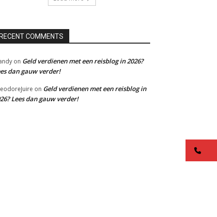
RECENT COMMENTS
Geld verdienen met een reisblog in 2026?
andy
on
es dan gauw verder!
Geld verdienen met een reisblog in
eodoreJuire
on
26? Lees dan gauw verder!
co