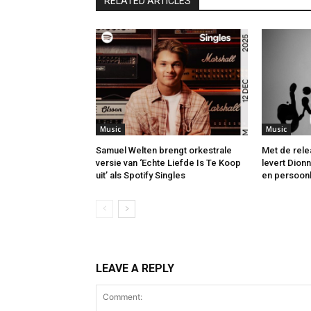
RELATED ARTICLES
Music
Music
Samuel Welten brengt orkestrale
Met de rele
versie van ‘Echte Liefde Is Te Koop
levert Dion
uit’ als Spotify Singles
en persoonl
LEAVE A REPLY