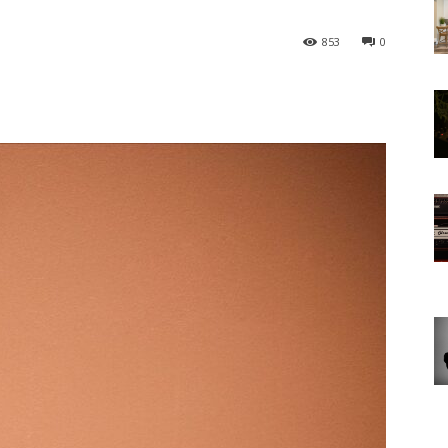
853
0