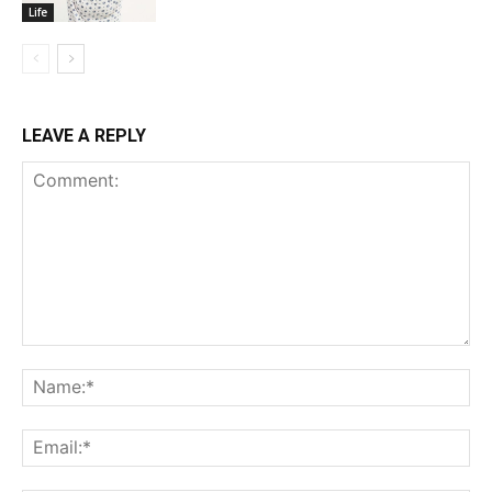
Life
LEAVE A REPLY
Comment:
Na
Ema