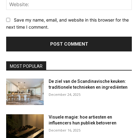
Web
Save my name, email, and website in this browser for the
next time I comment.
MOST POPULAR
De ziel van de Scandinavische keuken:
traditionele technieken en ingrediënten
December 24, 2025
Visuele magie: hoe artiesten en
influencers hun publiek betoveren
December 16, 2025