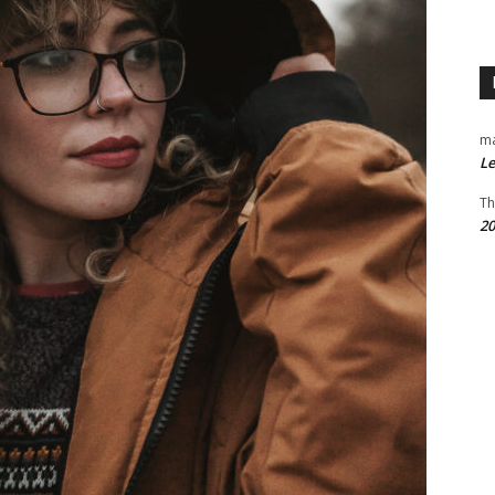
m
Le
Th
20