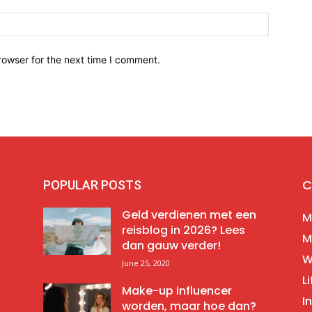
Website:
rowser for the next time I comment.
C
POPULAR POSTS
Geld verdienen met een
M
reisblog in 2026? Lees
M
dan gauw verder!
W
June 25, 2020
Li
Make-up influencer
I
worden, maar hoe dan?