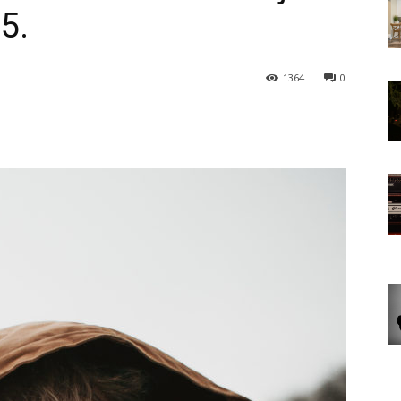
5.
1364
0