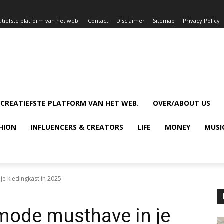
atiefste platform van het web.
Contact
Disclaimer
Sitemap
Privacy Policy
 CREATIEFSTE PLATFORM VAN HET WEB.
OVER/ABOUT US
HION
INFLUENCERS & CREATORS
LIFE
MONEY
MUSI
je kledingkast in 2025.
 mode musthave in je