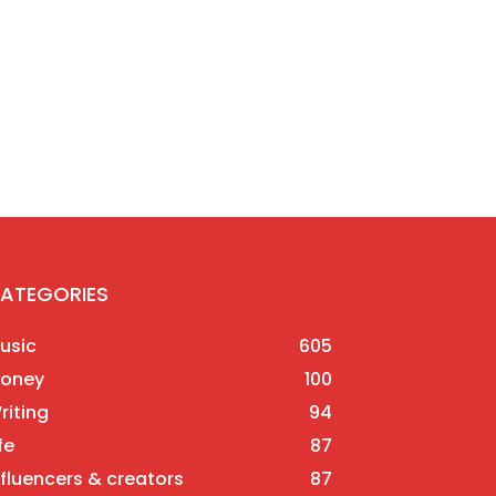
ATEGORIES
usic
605
oney
100
riting
94
fe
87
nfluencers & creators
87