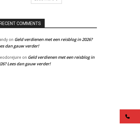
RECENT COMMENTS
Geld verdienen met een reisblog in 2026?
andy
on
es dan gauw verder!
Geld verdienen met een reisblog in
eodoreJuire
on
26? Lees dan gauw verder!
co