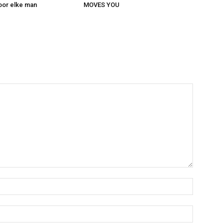
voor elke man
MOVES YOU
Name:*
Email:*