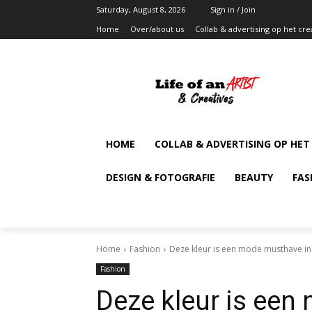
Saturday, August 8, 2026
Sign in / Join
Home
Over/about us
Collab & advertising op het cre
HOME
COLLAB & ADVERTISING OP HET
DESIGN & FOTOGRAFIE
BEAUTY
FAS
Home
Fashion
Deze kleur is een mode musthave in 
Fashion
Deze kleur is een