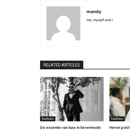
mandy
me, myself and I.
RELATED ARTICLES
Fashion
Fashion
De essentie van luxe in herenmode:
Heren polo’