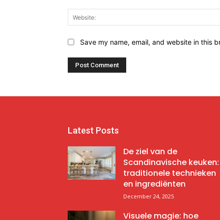
Save my name, email, and website in this b
Latest Posts
De ziel van de
Scandinavische keuken:
traditionele technieken
en ingrediënten
December 24, 2025
Visuele magie: hoe