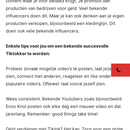
content waar je voor betaald krijgt. Je promoot dan
producten van bedrijven voor geld. Veel bekende
influencers doen dit. Maar je kan ook denken aan je eigen
producten verkopen, bijvoorbeeld een kledinglijn. Dit
doen ook vele bekende influencers.
Enkele tips voor jou om een bekende succesvolle
Tiktokker te worden:
Probeer zovaak mogelijk video’s te posten, laat jezelf
co
zien, connect met anderen, reageleer en like onder
populaire video’s. Oftewel: laat vooral jezelf zien.
Wees consistent. Bekende Youtubers zoals bijvoorbeeld
Enzo Knol posten ook elke dag een nieuwe video en dat
jarenlang. Remember: good things take time!
Geld verdienen met Tiktok? Het kan. Zorg voor een grote