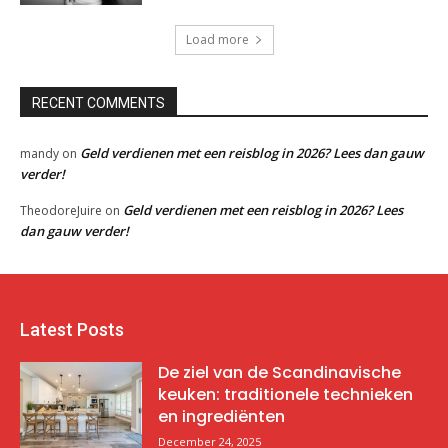
Load more
RECENT COMMENTS
Geld verdienen met een reisblog in 2026? Lees dan gauw
mandy
on
verder!
Geld verdienen met een reisblog in 2026? Lees
TheodoreJuire
on
dan gauw verder!
Latest Posts
De ziel van de Scandinavische
keuken: traditionele technieken
en ingrediënten
December 24, 2025