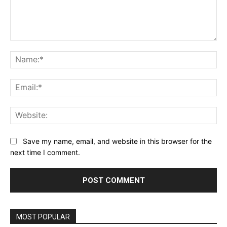
Comment:
Na
Ema
Web
Save my name, email, and website in this browser for the
next time I comment.
MOST POPULAR